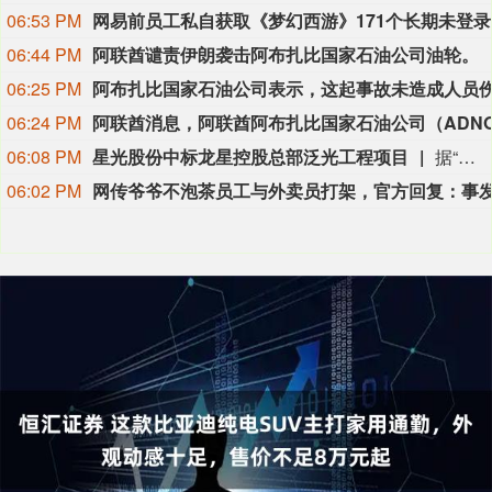
06:53 PM
网易
06:44 PM
阿联酋谴责伊朗袭击阿布扎比国家石油公司油轮。
06:25 PM
06:24 PM
06:08 PM
星光股份中标龙星控股总部泛光工程项目
据“星光股份”公众号消息，近日，星光股份成功中标龙星控股总部泛光工程项目。
06:02 PM