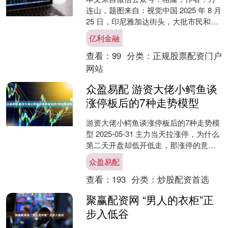
连山，题图来自：视觉中国 2025 年 8 月
25 日，印尼雅加达街头，大批市民和大
学生开始陆续集结，抗议国会议员获得
亿利金融
50....
查看：
99
分类：
正规股票配资门户
网站
众盈易配 游资大佬小鳄鱼谈
涨停板后的7种走势模型
游资大佬小鳄鱼谈涨停板后的7种走势模
型 2025-05-31 主力当天拉涨停，为什么
第二天开盘却低开低走，那涨停的意义
何在？先涨停再回调其实是一种常见手
众盈易配
法。主力....
查看：
193
分类：
炒股配资首选
聚赢配资网 “男人的衣柜”正
步入低谷