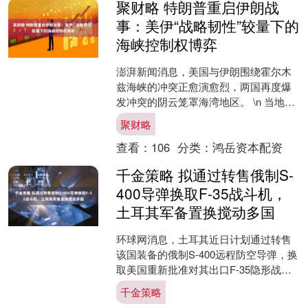
聚财略 特朗普重启伊朗战
事：美伊“战略韧性”较量下的
海峡控制权博弈
澎湃新闻消息，美国与伊朗围绕霍尔木
兹海峡的冲突正愈演愈烈，两国再度爆
发冲突的阴云笼罩海湾地区。 \n 当地时
间7月13日，美国中央司令部表示，在总
聚财略
统特朗普指示下....
查看：
106
分类：
鸿岳资本配资
千金策略 拟通过转售俄制S-
400导弹换取F-35战斗机，
土耳其军备置换搅动多国
环球网消息，土耳其近日计划通过转售
该国装备的俄制S-400远程防空导弹，换
取美国重新批准对其出口F-35隐形战斗
机，这个计划在美俄乃至中东多个国家
千金策略
之间都引发轩然....