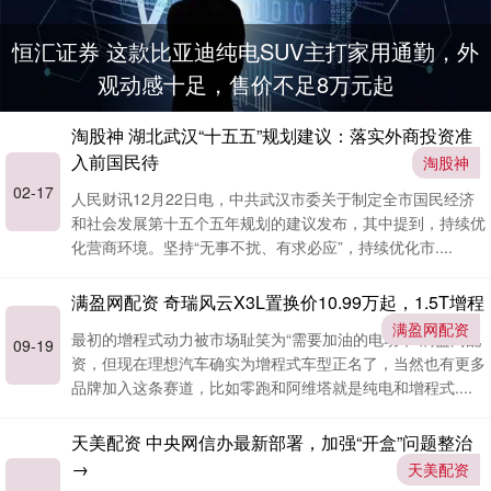
恒汇证券 这款比亚迪纯电SUV主打家用通勤，外
观动感十足，售价不足8万元起
淘股神 湖北武汉“十五五”规划建议：落实外商投资准
入前国民待
淘股神
02-17
人民财讯12月22日电，中共武汉市委关于制定全市国民经济
和社会发展第十五个五年规划的建议发布，其中提到，持续优
化营商环境。坚持“无事不扰、有求必应”，持续优化市....
满盈网配资 奇瑞风云X3L置换价10.99万起，1.5T增程
满盈网配资
最初的增程式动力被市场耻笑为“需要加油的电动车”满盈网配
09-19
资，但现在理想汽车确实为增程式车型正名了，当然也有更多
品牌加入这条赛道，比如零跑和阿维塔就是纯电和增程式....
天美配资 中央网信办最新部署，加强“开盒”问题整治
→
天美配资