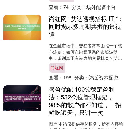
玉米、大蒜、棉花....
查看：
74
分类：
场外配资平台
尚红网 “艾达透视指标 ITI”：
同时揭示多周期共振的透视
镜
在金融市场中，交易者常常面临一个核
心难题：如何在纷繁复杂的市场波动
中，识别真正有潜力的交易机会？艾达
透视指标（ITI）或许正是解决这一难题
尚红网
的利器。它不只是一个普....
查看：
196
分类：
鸿岳资本配资
盛盈优配 100%稳定盈利
法：532仓位管理框架，
98%的散户都不知道，一招
鲜吃遍天，只讲一次
图片 本站仅提供存储服务，所有内容均