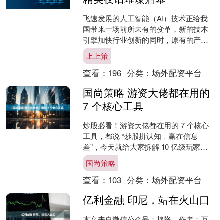
飞速发展的人工智能（AI）技术正给我
国带来一场前所未有的变革，新的技术
引擎加快行业创新的同时，原有的产业
价值链也迎来迅速重构。在政策的大力
上上策
指引和技术的加速推动下....
查看：
196
分类：
场外配资平台
国尚策略 游资大佬都在用的
7 个核心工具
炒股必看！游资大佬都在用的 7 个核心
工具，都说 “炒股拼认知，赢在信息
差”，今天就给大家拆解 10 亿级玩家、
游资大佬日常依赖的 7 个炒股网站 ——
国尚策略
掌握这....
查看：
103
分类：
场外配资平台
亿利金融 印尼，站在火山口
本文来自微信公众号：格隆，作者：万