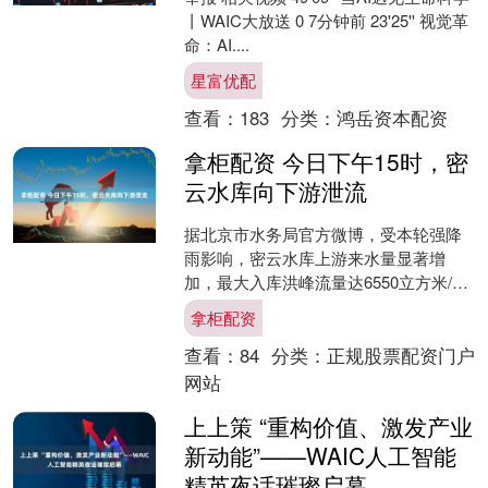
丨WAIC大放送 0 7分钟前 23'25'' 视觉革
命：AI....
星富优配
查看：
183
分类：
鸿岳资本配资
拿柜配资 今日下午15时，密
云水库向下游泄流
据北京市水务局官方微博，受本轮强降
雨影响，密云水库上游来水量显著增
加，最大入库洪峰流量达6550立方米/
秒，已超历史最大洪峰流量。密云水库
拿柜配资
发挥拦洪削峰作用，充分....
查看：
84
分类：
正规股票配资门户
网站
上上策 “重构价值、激发产业
新动能”——WAIC人工智能
精英夜话璀璨启幕