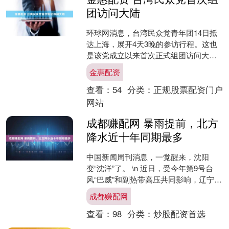
团访问大陆
环球网消息，台湾民众党青年团14日抵
达上海，展开4天3晚的参访行程。这也
是该党成立以来首次正式组团访问大
陆。 \n 据台湾联合新闻网14日报道，台
金惠配资
湾民众党中央评....
查看：
54
分类：
正规股票配资门户
网站
成都赚配网 暴雨提前，北方
降水近十年同期最多
中国新闻周刊消息，一觉醒来，沈阳
变“沈洋”了。 \n 近日，受今年第9号台
风“巴威”和副热带高压共同影响，辽宁遭
遇了罕见的持续性强降雨。多位沈阳市
成都赚配网
民告诉《中国新....
查看：
98
分类：
炒股配资首选