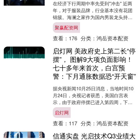
在经济下行周期中率先受到"冲击" 近两
年，对于服装品牌，行业基本没有花团
锦簇。海澜之家作为国内男装龙头持续
增长乏力，即是其中一个典型案例。 今
聚赢配资网
年上半年，该公司营....
查看：
176
分类：
鸿岳资本配资
启灯网 美政府史上第二长“停
摆”， 图解9大项负面影响！
七十多年来首次，白宫预
警：下月通胀数据恐“开天窗”
据央视新闻10月25日消息，当地时间10
月24日，央视记者获悉，美国白宫表
示，由于政府停摆已进入第四周，下月
可能无法发布通胀数据，这将是七十多
启灯网
年来首次。 特朗普....
查看：
117
分类：
鸿岳资本配资
信通实盘 光启技术Q3业绩大