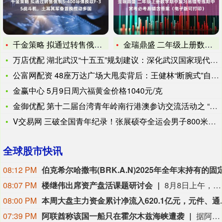
千金策略 拟通过转售俄制S-400导弹换取F-35战斗机，土
金瑞鼎盛 二年级上册数学期中复习易错专练期中常考必考易错含答
万店优配 湖北武汉“十五五”规划建议：深化武汉国家现代农业产
公富网配资 48座万达广场大甩卖背后：王健林“断腕式”自救能
金赢中心 5月9日周六福黄金价格1040元/克
金御优配 第十二届台湾青年岭南行港澳参访交流活动之 “青春
V交易网 三破全国青年纪录！张展硕夺全运会男子800米自由泳
全球股市快讯
08:12 PM
08:07 PM
楼继伟出席资产盘活课题研讨会
8月8日上午，全球财富管理论坛在京召开“地方国有存量资产盘活进展、难点与策略”课题研讨会，楼继伟出席会议并做总结发言。楼继伟在发言中表示，盘活国有资产既是近期的当务之急，也是一项长期性的战略任务。当前我国GDP平减指数阶段性承压走低，财政维持紧平衡格局的压力持续攀升；我国税收结构以间接税为主体，税收收入增速显著弱于名义GDP增速，财政内生增收动能受限。叠加土地财政收入大幅收缩，地方隐性债务化解、长期限国债常态化发行带来的利息支出刚性上涨，收支两端压力持续凸显。综合多重现实约束来看，国有存量资产盘活并非短期应急手段，而是一项需要常态化、长效化推进的重点工作。（全球财富管理论坛）
08:00 PM
本周大盘主力资金累计净流入
07:39 PM
阿联酋称该国一船只在霍尔木兹海峡遭袭
据阿联酋通讯社8月8日报道，阿布扎比国家石油公司证实，该公司一艘船只当天凌晨在通过霍尔木兹海峡时遭导弹袭击。阿布扎比国家石油公司说，袭击未造成人员受伤，目前局面可控。该公司并未提供遭袭船只具体类型、导弹来源以及船只受损情况等更多细节。（新华社）