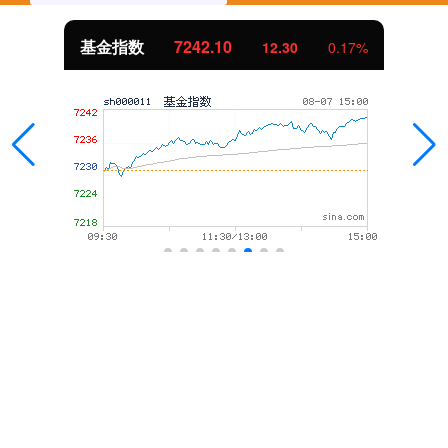
基金指数
7242.10
12.30
0.17%
话题标签
之上
芝麻配资
鼎信天下
人人