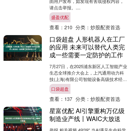
由用户发布，如发现有害或侵权内容，
请点击举报。....
盛盈优配
查看：
210
分类：
炒股配资首选
口袋超盘 人形机器人在工厂
的应用 未来可以替代人类完
成一些需要一定防护的工作
7月27日，在2025浦东新区人工智能产业
生态全球推介大会上，上汽通用动力科
技(上海)有限公司智能设备高级技术经理
徐啸顺表示，车企涉及到强电、带有划
口袋超盘
伤风险的零部....
查看：
137
分类：
炒股配资首选
星富优配 AI引擎重构万亿级
制造业产线丨WAIC大放送
举报 相关视频 49'09'' 当AI遇见生命科学